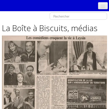
ACCUEIL
PRÉSENTATION - COMITÉ
La Boîte à Biscuits, médias
NOUVEAU SPECTACLE
GALERIE PHOTOS
HISTORIQUE
TPJLO
MÉDIAS